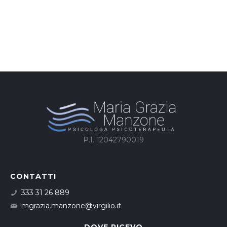
P.I. 12042790019
CONTATTI
333 31 26 889
mgrazia.manzone@virgilio.it